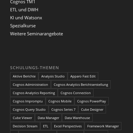
Cognos TM1
ETL und DWH
KI und Watsonx
Spezialkurse
Weitere Seminarangebote
SCHULUNGS-THEMEN
Aktive Berichte
Analysis Studio
Apparo Fast Edit
Cognos Administration
Cognos Analytics Berichtserstellung
Cognos Analytics Reporting
Cognos Connection
Cognos Impromptu
Cognos Mobile
Cognos PowerPlay
Cognos Query Studio
Cognos Series 7
Cube Designer
Cube Viewer
Data Manager
Data Warehouse
Decision Stream
ETL
Excel Perspectives
Framework Manager