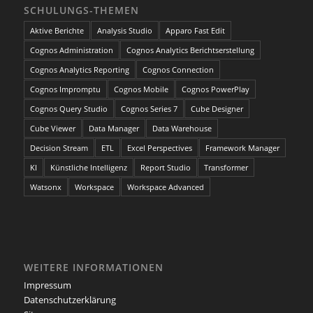
SCHULUNGS-THEMEN
Aktive Berichte
Analysis Studio
Apparo Fast Edit
Cognos Administration
Cognos Analytics Berichtserstellung
Cognos Analytics Reporting
Cognos Connection
Cognos Impromptu
Cognos Mobile
Cognos PowerPlay
Cognos Query Studio
Cognos Series 7
Cube Designer
Cube Viewer
Data Manager
Data Warehouse
Decision Stream
ETL
Excel Perspectives
Framework Manager
KI
Künstliche Intelligenz
Report Studio
Transformer
Watsonx
Workspace
Workspace Advanced
WEITERE INFORMATIONEN
Impressum
Datenschutzerklärung