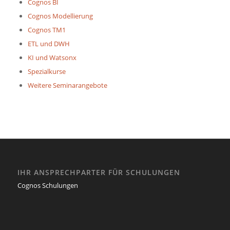
Cognos BI
Cognos Modellierung
Cognos TM1
ETL und DWH
KI und Watsonx
Spezialkurse
Weitere Seminarangebote
IHR ANSPRECHPARTER FÜR SCHULUNGEN
Cognos Schulungen