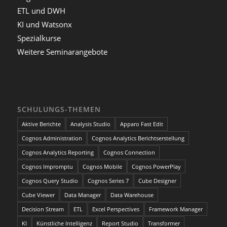
ETL und DWH
KI und Watsonx
Spezialkurse
Weitere Seminarangebote
SCHULUNGS-THEMEN
Aktive Berichte
Analysis Studio
Apparo Fast Edit
Cognos Administration
Cognos Analytics Berichtserstellung
Cognos Analytics Reporting
Cognos Connection
Cognos Impromptu
Cognos Mobile
Cognos PowerPlay
Cognos Query Studio
Cognos Series 7
Cube Designer
Cube Viewer
Data Manager
Data Warehouse
Decision Stream
ETL
Excel Perspectives
Framework Manager
KI
Künstliche Intelligenz
Report Studio
Transformer