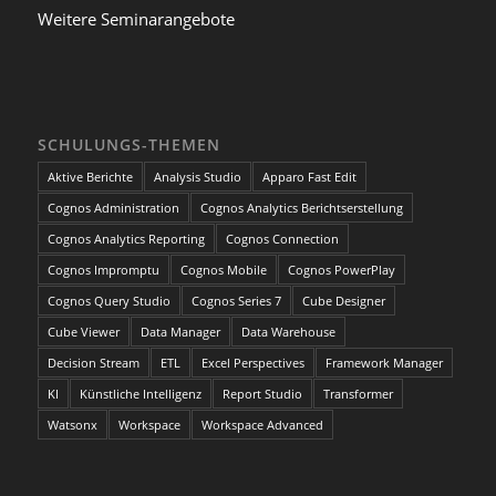
Weitere Seminarangebote
SCHULUNGS-THEMEN
Aktive Berichte
Analysis Studio
Apparo Fast Edit
Cognos Administration
Cognos Analytics Berichtserstellung
Cognos Analytics Reporting
Cognos Connection
Cognos Impromptu
Cognos Mobile
Cognos PowerPlay
Cognos Query Studio
Cognos Series 7
Cube Designer
Cube Viewer
Data Manager
Data Warehouse
Decision Stream
ETL
Excel Perspectives
Framework Manager
KI
Künstliche Intelligenz
Report Studio
Transformer
Watsonx
Workspace
Workspace Advanced