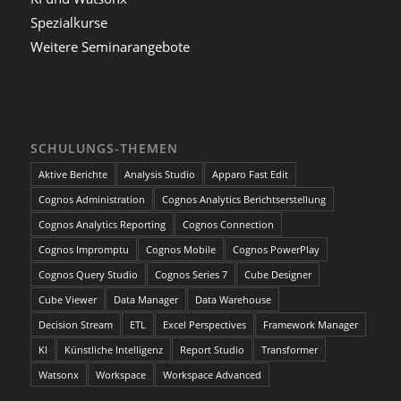
Spezialkurse
Weitere Seminarangebote
SCHULUNGS-THEMEN
Aktive Berichte
Analysis Studio
Apparo Fast Edit
Cognos Administration
Cognos Analytics Berichtserstellung
Cognos Analytics Reporting
Cognos Connection
Cognos Impromptu
Cognos Mobile
Cognos PowerPlay
Cognos Query Studio
Cognos Series 7
Cube Designer
Cube Viewer
Data Manager
Data Warehouse
Decision Stream
ETL
Excel Perspectives
Framework Manager
KI
Künstliche Intelligenz
Report Studio
Transformer
Watsonx
Workspace
Workspace Advanced