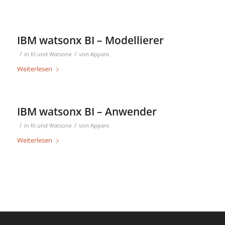
IBM watsonx BI – Modellierer
/
/
in
KI und Watsonx
von
Apparo
Weiterlesen
IBM watsonx BI – Anwender
/
/
in
KI und Watsonx
von
Apparo
Weiterlesen