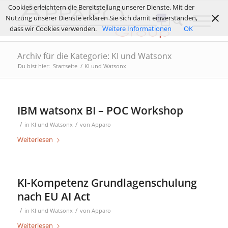
Cookies erleichtern die Bereitstellung unserer Dienste. Mit der
Nutzung unserer Dienste erklären Sie sich damit einverstanden,
dass wir Cookies verwenden.
Weitere Informationen
OK
Archiv für die Kategorie: KI und Watsonx
Du bist hier:
Startseite
/
KI und Watsonx
IBM watsonx BI – POC Workshop
/
/
in
KI und Watsonx
von
Apparo
Weiterlesen
KI-Kompetenz Grundlagenschulung
nach EU AI Act
/
/
in
KI und Watsonx
von
Apparo
Weiterlesen