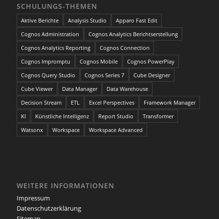
SCHULUNGS-THEMEN
Aktive Berichte
Analysis Studio
Apparo Fast Edit
Cognos Administration
Cognos Analytics Berichtserstellung
Cognos Analytics Reporting
Cognos Connection
Cognos Impromptu
Cognos Mobile
Cognos PowerPlay
Cognos Query Studio
Cognos Series 7
Cube Designer
Cube Viewer
Data Manager
Data Warehouse
Decision Stream
ETL
Excel Perspectives
Framework Manager
KI
Künstliche Intelligenz
Report Studio
Transformer
Watsonx
Workspace
Workspace Advanced
WEITERE INFORMATIONEN
Impressum
Datenschutzerklärung
Sitemap