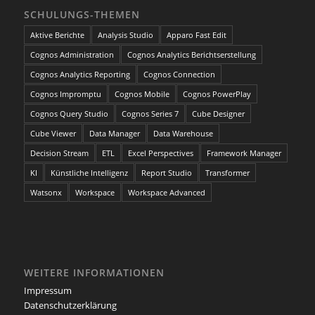
SCHULUNGS-THEMEN
Aktive Berichte
Analysis Studio
Apparo Fast Edit
Cognos Administration
Cognos Analytics Berichtserstellung
Cognos Analytics Reporting
Cognos Connection
Cognos Impromptu
Cognos Mobile
Cognos PowerPlay
Cognos Query Studio
Cognos Series 7
Cube Designer
Cube Viewer
Data Manager
Data Warehouse
Decision Stream
ETL
Excel Perspectives
Framework Manager
KI
Künstliche Intelligenz
Report Studio
Transformer
Watsonx
Workspace
Workspace Advanced
WEITERE INFORMATIONEN
Impressum
Datenschutzerklärung