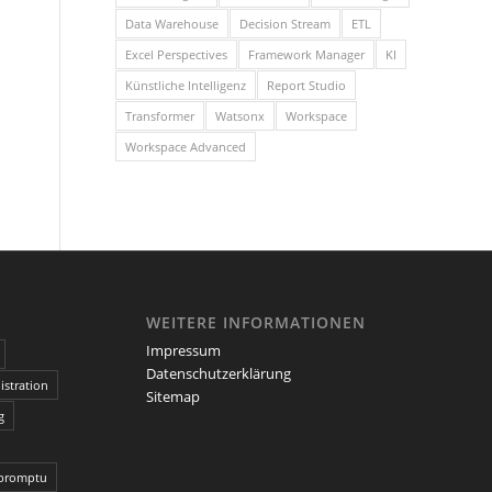
Data Warehouse
Decision Stream
ETL
Excel Perspectives
Framework Manager
KI
Künstliche Intelligenz
Report Studio
Transformer
Watsonx
Workspace
Workspace Advanced
WEITERE INFORMATIONEN
Impressum
Datenschutzerklärung
stration
Sitemap
g
promptu