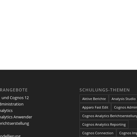
ARANGEBOTE
SCHULUNGS-THEMEN
 und Cognos 12
Aktive Berichte
Analysis Studio
ministration
Apparo Fast Edit
Cognos Admini
alytics
Cognos Analytics Berichtserstellun
alytics Anwender
richtserstellung
Cognos Analytics Reporting
Cognos Connection
Cognos Im
dellierung