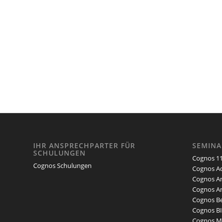
IHR ANSPRECHPARTER FÜR
SEMIN
SCHULUNGEN
Cognos 11
Cognos Schulungen
Cognos Ad
Cognos An
Cognos An
Cognos Be
Cognos BI
Cognos Mo