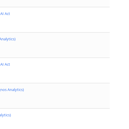
AI Act
nalytics)
AI Act
nos Analytics)
lytics)