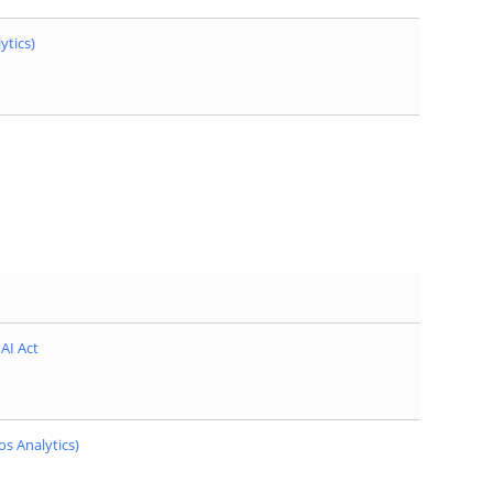
ytics)
AI Act
s Analytics)