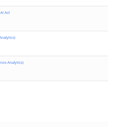
AI Act
nalytics)
nos Analytics)