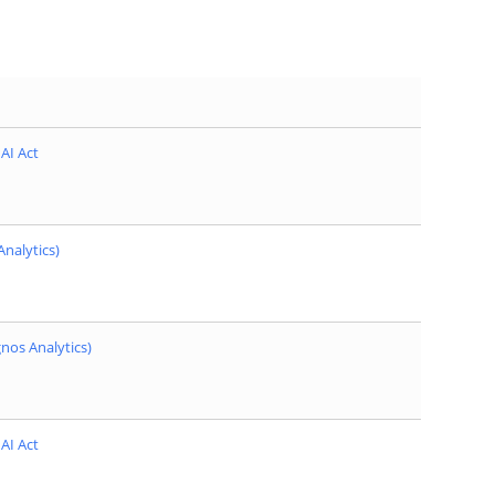
AI Act
nalytics)
nos Analytics)
AI Act