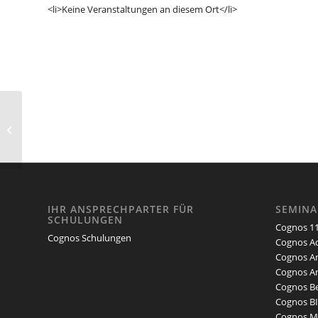
<li>Keine Veranstaltungen an diesem Ort</li>
AKTUELL WERDEN ALLE SEMINARE
ONLINE DURCHGEFÜHRT!
Schulungszentrum AS Mün...
IHR ANSPRECHPARTER FÜR
SEMIN
SCHULUNGEN
Cognos 11
Cognos Schulungen
Cognos Ad
Cognos An
Cognos An
Cognos Be
Cognos BI
Cognos Mo