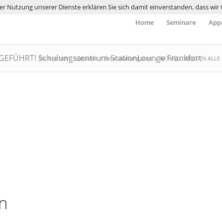
 der Nutzung unserer Dienste erklären Sie sich damit einverstanden, dass wi
Home
Seminare
Appa
FÜHRT! Schulungszentrum StationLounge Frankfurt
Du bist hier:
Startseite
/
Veranstaltungsorte
/
AKTUELL WERDEN ALLE S
n