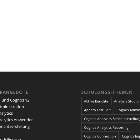
ARANGEBOTE
SCHULUNGS-THEMEN
 und Cognos 12
Aktive Berichte
Analysis Studio
ministration
Apparo Fast Edit
Cognos Admini
alytics
Cognos Analytics Berichtserstellun
alytics Anwender
richtserstellung
Cognos Analytics Reporting
Cognos Connection
Cognos Im
dellierung