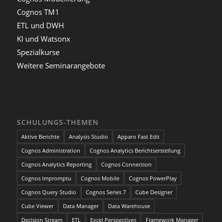
Cognos TM1
ETL und DWH
KI und Watsonx
Spezialkurse
Weitere Seminarangebote
SCHULUNGS-THEMEN
Aktive Berichte
Analysis Studio
Apparo Fast Edit
Cognos Administration
Cognos Analytics Berichtserstellung
Cognos Analytics Reporting
Cognos Connection
Cognos Impromptu
Cognos Mobile
Cognos PowerPlay
Cognos Query Studio
Cognos Series 7
Cube Designer
Cube Viewer
Data Manager
Data Warehouse
Decision Stream
ETL
Excel Perspectives
Framework Manager