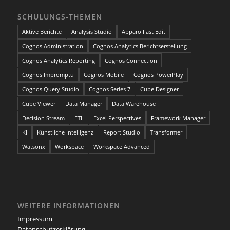
SCHULUNGS-THEMEN
Aktive Berichte
Analysis Studio
Apparo Fast Edit
Cognos Administration
Cognos Analytics Berichtserstellung
Cognos Analytics Reporting
Cognos Connection
Cognos Impromptu
Cognos Mobile
Cognos PowerPlay
Cognos Query Studio
Cognos Series 7
Cube Designer
Cube Viewer
Data Manager
Data Warehouse
Decision Stream
ETL
Excel Perspectives
Framework Manager
KI
Künstliche Intelligenz
Report Studio
Transformer
Watsonx
Workspace
Workspace Advanced
WEITERE INFORMATIONEN
Impressum
Datenschutzerklärung