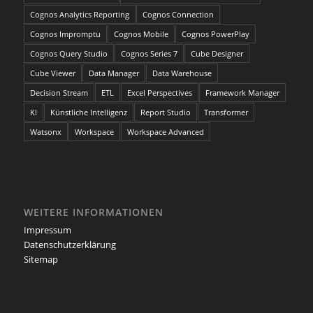
Cognos Analytics Reporting
Cognos Connection
Cognos Impromptu
Cognos Mobile
Cognos PowerPlay
Cognos Query Studio
Cognos Series 7
Cube Designer
Cube Viewer
Data Manager
Data Warehouse
Decision Stream
ETL
Excel Perspectives
Framework Manager
KI
Künstliche Intelligenz
Report Studio
Transformer
Watsonx
Workspace
Workspace Advanced
WEITERE INFORMATIONEN
Impressum
Datenschutzerklärung
Sitemap