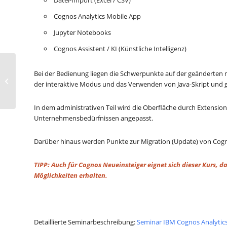
Datei-Import (Excel / CSV)
Cognos Analytics Mobile App
Jupyter Notebooks
Cognos Assistent / KI (Künstliche Intelligenz)
85695 Seminar IBM
Bei der Bedienung liegen die Schwerpunkte auf der geänderten
Cognos Analytics
der interaktive Modus und das Verwenden von Java-Skript und
Update 11.2.x
In dem administrativen Teil wird die Oberfläche durch Extensi
Unternehmensbedürfnissen angepasst.
Darüber hinaus werden Punkte zur Migration (Update) von Cognos 
TIPP: Auch für Cognos Neueinsteiger eignet sich dieser Kurs,
Möglichkeiten erhalten.
Detaillierte Seminarbeschreibung:
Seminar IBM Cognos Analytics