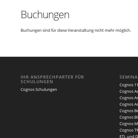
Buchungen
Buchungen sind für diese Veranstaltung nicht mehr möglich.
IHR ANSPRECHPARTER FÜR
SEMIN
SCHULUNGEN
Cognos 11
Cognos Schulungen
Cognos Ad
Cognos An
Cognos An
Cognos Be
Cognos BI
Cognos Mo
Cognos T
ETL und 