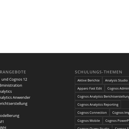
ARANGEBOTE
SCHULUNGS-THEMEN
 und Cognos 12
Aktive Berichte
Analysis Studio
ministration
Apparo Fast Edit
Cognos Admini
alytics
Cognos Analytics Berichtserstellun
alytics Anwender
richtserstellung
Cognos Analytics Reporting
Cognos Connection
Cognos Im
dellierung
Cognos Mobile
Cognos PowerP
M1
DWH
Cognos Query Studio
Cognos Se