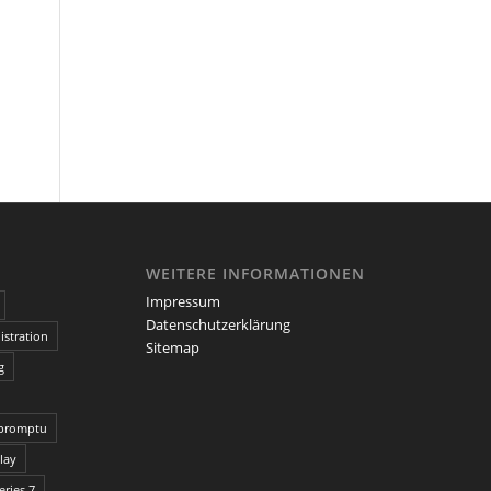
WEITERE INFORMATIONEN
Impressum
Datenschutzerklärung
stration
Sitemap
g
promptu
lay
ries 7