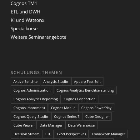
Cognos TM1
ETL und DWH
KI und Watsonx
Spezialkurse
Weitere Seminarangebote
SCHULUNGS-THEMEN
Aktive Berichte
Analysis Studio
Apparo Fast Edit
Cognos Administration
Cognos Analytics Berichtserstellung
Cognos Analytics Reporting
Cognos Connection
Cognos Impromptu
Cognos Mobile
Cognos PowerPlay
Cognos Query Studio
Cognos Series 7
Cube Designer
Cube Viewer
Data Manager
Data Warehouse
Decision Stream
ETL
Excel Perspectives
Framework Manager