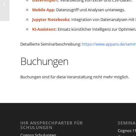
Datei-Import:
Verarbeitung von Excel- und CSV-Daten.
Einführung und
Praxiskurs (IBM
Mobile App:
Datenzugriff und Analysen unterwegs.
Cognos Analytics)
Jupyter Notebooks:
Integration von Datenanalysen mit
KI-Assistent:
Einsatz künstlicher Intelligenz zur Optimie
Detaillierte Seminarbeschreibung:
https://www.apparo.de/semin
Buchungen
Buchungen sind für diese Veranstaltung nicht mehr möglich.
IHR ANSPRECHPARTER FÜR
SEMIN
SCHULUNGEN
Cognos 11
Cognos Schulungen