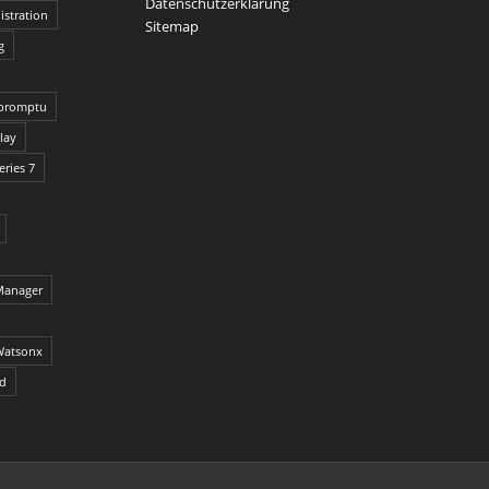
Datenschutzerklärung
stration
Sitemap
g
promptu
lay
ries 7
Manager
Watsonx
ed