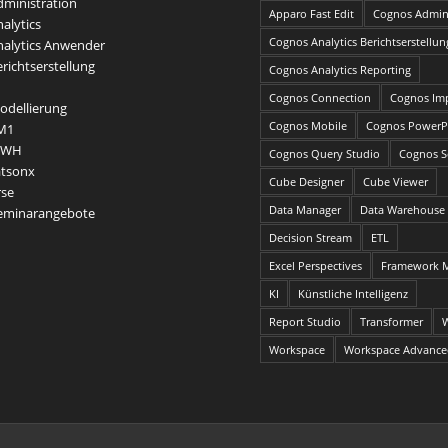
ministration
Apparo Fast Edit
Cognos Admini
alytics
Cognos Analytics Berichtserstellun
alytics Anwender
richtserstellung
Cognos Analytics Reporting
Cognos Connection
Cognos Im
dellierung
Cognos Mobile
Cognos PowerP
M1
DWH
Cognos Query Studio
Cognos Se
atsonx
Cube Designer
Cube Viewer
rse
Data Manager
Data Warehouse
Seminarangebote
Decision Stream
ETL
Excel Perspectives
Framework 
KI
Künstliche Intelligenz
Report Studio
Transformer
Workspace
Workspace Advanc