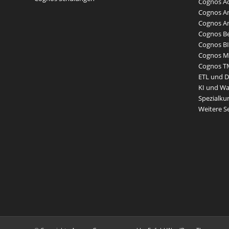
Cognos Ad
Cognos An
Cognos An
Cognos Be
Cognos BI
Cognos Mo
Cognos T
ETL und 
KI und W
Spezialku
Weitere 