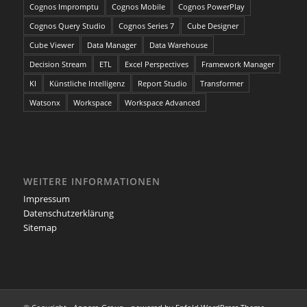
Cognos Impromptu
Cognos Mobile
Cognos PowerPlay
Cognos Query Studio
Cognos Series 7
Cube Designer
Cube Viewer
Data Manager
Data Warehouse
Decision Stream
ETL
Excel Perspectives
Framework Manager
KI
Künstliche Intelligenz
Report Studio
Transformer
Watsonx
Workspace
Workspace Advanced
WEITERE INFORMATIONEN
Impressum
Datenschutzerklärung
Sitemap