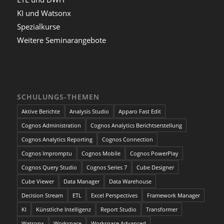
KI und Watsonx
Spezialkurse
Weitere Seminarangebote
SCHULUNGS-THEMEN
Aktive Berichte
Analysis Studio
Apparo Fast Edit
Cognos Administration
Cognos Analytics Berichtserstellung
Cognos Analytics Reporting
Cognos Connection
Cognos Impromptu
Cognos Mobile
Cognos PowerPlay
Cognos Query Studio
Cognos Series 7
Cube Designer
Cube Viewer
Data Manager
Data Warehouse
Decision Stream
ETL
Excel Perspectives
Framework Manager
KI
Künstliche Intelligenz
Report Studio
Transformer
Watsonx
Workspace
Workspace Advanced