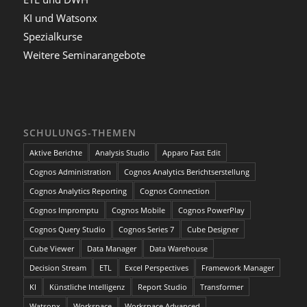
KI und Watsonx
Spezialkurse
Weitere Seminarangebote
SCHULUNGS-THEMEN
Aktive Berichte
Analysis Studio
Apparo Fast Edit
Cognos Administration
Cognos Analytics Berichtserstellung
Cognos Analytics Reporting
Cognos Connection
Cognos Impromptu
Cognos Mobile
Cognos PowerPlay
Cognos Query Studio
Cognos Series 7
Cube Designer
Cube Viewer
Data Manager
Data Warehouse
Decision Stream
ETL
Excel Perspectives
Framework Manager
KI
Künstliche Intelligenz
Report Studio
Transformer
Watsonx
Workspace
Workspace Advanced