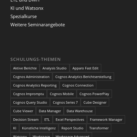
KI und Watsonx
Spezialkurse
Weitere Seminarangebote
SCHULUNGS-THEMEN
Aktive Berichte
Analysis Studio
Apparo Fast Edit
Cognos Administration
Cognos Analytics Berichtserstellung
Cognos Analytics Reporting
Cognos Connection
Cognos Impromptu
Cognos Mobile
Cognos PowerPlay
Cognos Query Studio
Cognos Series 7
Cube Designer
Cube Viewer
Data Manager
Data Warehouse
Decision Stream
ETL
Excel Perspectives
Framework Manager
KI
Künstliche Intelligenz
Report Studio
Transformer
Watsonx
Workspace
Workspace Advanced