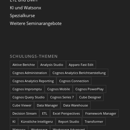
KI und Watsonx
Spezialkurse
Weitere Seminarangebote
SCHULUNGS-THEMEN
Aktive Berichte
Analysis Studio
Apparo Fast Edit
Cognos Administration
Cognos Analytics Berichtserstellung
Cognos Analytics Reporting
Cognos Connection
Cognos Impromptu
Cognos Mobile
Cognos PowerPlay
Cognos Query Studio
Cognos Series 7
Cube Designer
Cube Viewer
Data Manager
Data Warehouse
Decision Stream
ETL
Excel Perspectives
Framework Manager
KI
Künstliche Intelligenz
Report Studio
Transformer
Watsonx
Workspace
Workspace Advanced