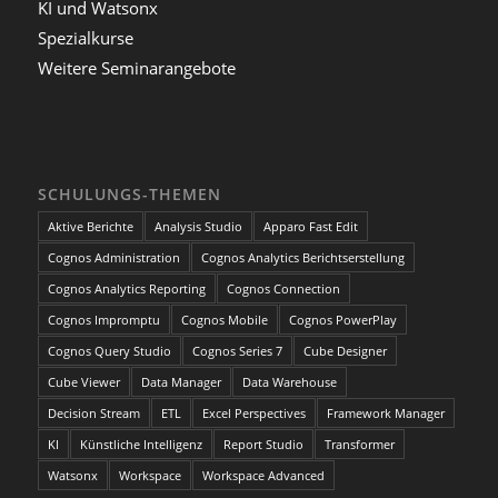
KI und Watsonx
Spezialkurse
Weitere Seminarangebote
SCHULUNGS-THEMEN
Aktive Berichte
Analysis Studio
Apparo Fast Edit
Cognos Administration
Cognos Analytics Berichtserstellung
Cognos Analytics Reporting
Cognos Connection
Cognos Impromptu
Cognos Mobile
Cognos PowerPlay
Cognos Query Studio
Cognos Series 7
Cube Designer
Cube Viewer
Data Manager
Data Warehouse
Decision Stream
ETL
Excel Perspectives
Framework Manager
KI
Künstliche Intelligenz
Report Studio
Transformer
Watsonx
Workspace
Workspace Advanced