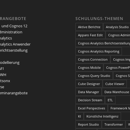
ARANGEBOTE
SCHULUNGS-THEMEN
 und Cognos 12
Aktive Berichte
Analysis Studio
ministration
Apparo Fast Edit
Cognos Admini
alytics
Cognos Analytics Berichtserstellun
alytics Anwender
richtserstellung
Cognos Analytics Reporting
Cognos Connection
Cognos Im
dellierung
Cognos Mobile
Cognos PowerP
M1
DWH
Cognos Query Studio
Cognos Se
atsonx
Cube Designer
Cube Viewer
rse
Data Manager
Data Warehouse
Seminarangebote
Decision Stream
ETL
Excel Perspectives
Framework 
KI
Künstliche Intelligenz
Report Studio
Transformer