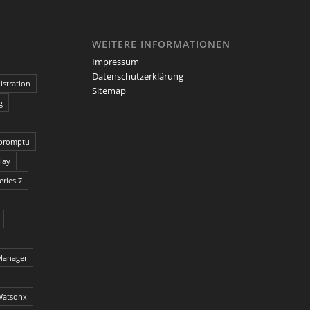
WEITERE INFORMATIONEN
Impressum
Datenschutzerklärung
stration
Sitemap
g
promptu
lay
ries 7
Manager
Watsonx