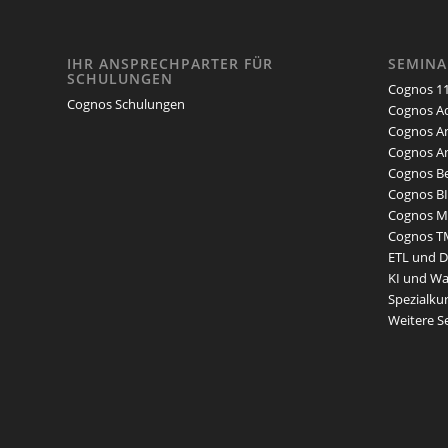
IHR ANSPRECHPARTER FÜR
SEMIN
SCHULUNGEN
Cognos 11
Cognos Schulungen
Cognos Ad
Cognos An
Cognos An
Cognos Be
Cognos BI
Cognos Mo
Cognos T
ETL und 
KI und W
Spezialku
Weitere 