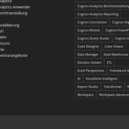
alytics
Cognos Analytics Berichtserstellun
alytics Anwender
richtserstellung
Cognos Analytics Reporting
Cognos Connection
Cognos Im
dellierung
Cognos Mobile
Cognos PowerP
M1
DWH
Cognos Query Studio
Cognos Se
atsonx
Cube Designer
Cube Viewer
rse
Data Manager
Data Warehouse
Seminarangebote
Decision Stream
ETL
Excel Perspectives
Framework 
KI
Künstliche Intelligenz
Report Studio
Transformer
Workspace
Workspace Advanc