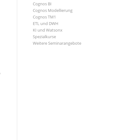
Cognos BI
Cognos Modellierung
Cognos TM1
ETL und DWH
KI und Watsonx
Spezialkurse
Weitere Seminarangebote
e