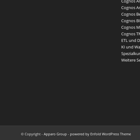
Cognos An
Cognos An
Cognos Be
Cognos BI
Cognos Mo
Cognos T
ETL und 
KI und W
Spezialku
Weitere 
© Copyright -
Apparo Group
-
powered by Enfold WordPress Theme