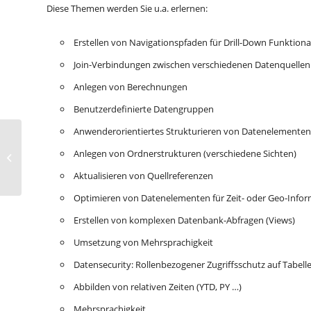
Diese Themen werden Sie u.a. erlernen:
Erstellen von Navigationspfaden für Drill-Down Funktiona
Join-Verbindungen zwischen verschiedenen Datenquellen
Anlegen von Berechnungen
Benutzerdefinierte Datengruppen
Anwenderorientiertes Strukturieren von Datenelementen
85655 Seminar
Modellierung von
Anlegen von Ordnerstrukturen (verschiedene Sichten)
Datenmodulen (IBM
Aktualisieren von Quellreferenzen
Cognos Analytics)
Optimieren von Datenelementen für Zeit- oder Geo-Info
Erstellen von komplexen Datenbank-Abfragen (Views)
Umsetzung von Mehrsprachigkeit
Datensecurity: Rollenbezogener Zugriffsschutz auf Tabel
Abbilden von relativen Zeiten (YTD, PY …)
Mehrsprachigkeit