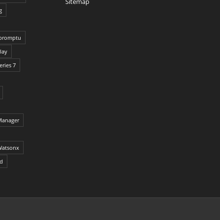
Sitemap
g
promptu
lay
ries 7
Manager
Watsonx
ed