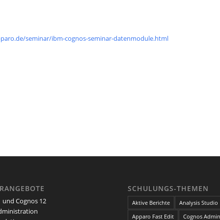
pparo.de/seminar/ibm-cognos-seminar-datenmodule.html
ARANGEBOTE
SCHULUNGS-THEMEN
 und Cognos 12
Aktive Berichte
Analysis Studio
ministration
Apparo Fast Edit
Cognos Admini