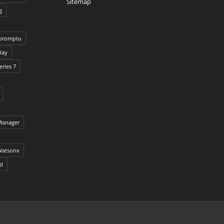
Sitemap
g
promptu
lay
ries 7
Manager
Watsonx
ed