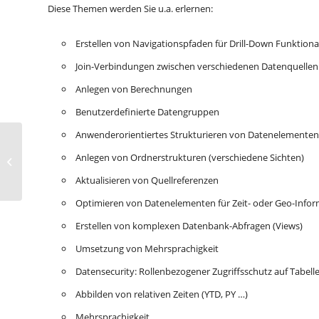
Diese Themen werden Sie u.a. erlernen:
Erstellen von Navigationspfaden für Drill-Down Funktiona
Join-Verbindungen zwischen verschiedenen Datenquellen
Anlegen von Berechnungen
Benutzerdefinierte Datengruppen
Anwenderorientiertes Strukturieren von Datenelementen
85655 Seminar
Modellierung von
Anlegen von Ordnerstrukturen (verschiedene Sichten)
Datenmodulen (IBM
Aktualisieren von Quellreferenzen
Cognos Analytics)
Optimieren von Datenelementen für Zeit- oder Geo-Info
Erstellen von komplexen Datenbank-Abfragen (Views)
Umsetzung von Mehrsprachigkeit
Datensecurity: Rollenbezogener Zugriffsschutz auf Tabel
Abbilden von relativen Zeiten (YTD, PY …)
Mehrsprachigkeit