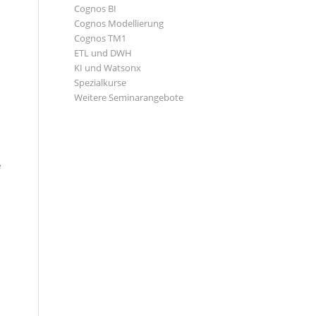
Cognos BI
Cognos Modellierung
Cognos TM1
ETL und DWH
KI und Watsonx
Spezialkurse
Weitere Seminarangebote
e