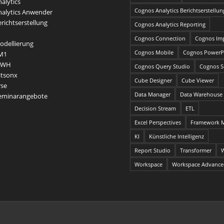
alytics
Cognos Analytics Berichtserstellun
alytics Anwender
richtserstellung
Cognos Analytics Reporting
Cognos Connection
Cognos Im
dellierung
Cognos Mobile
Cognos PowerP
M1
DWH
Cognos Query Studio
Cognos Se
atsonx
Cube Designer
Cube Viewer
rse
Data Manager
Data Warehouse
Seminarangebote
Decision Stream
ETL
Excel Perspectives
Framework 
KI
Künstliche Intelligenz
Report Studio
Transformer
Workspace
Workspace Advanc