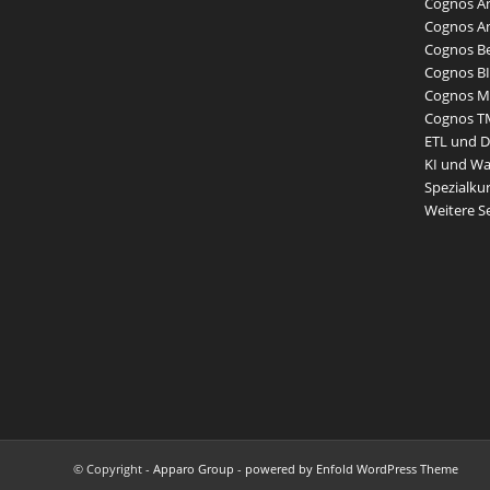
Cognos An
Cognos An
Cognos Be
Cognos BI
Cognos Mo
Cognos T
ETL und 
KI und W
Spezialku
Weitere 
© Copyright -
Apparo Group
-
powered by Enfold WordPress Theme