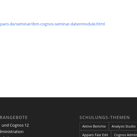
pparo.de/seminar/ibm-cognos-seminar-datenmodule.html
ARANGEBOTE
SCHULUNGS-THEMEN
 und Cognos 12
Aktive Berichte
Analysis Studio
ministration
Apparo Fast Edit
Cognos Admini