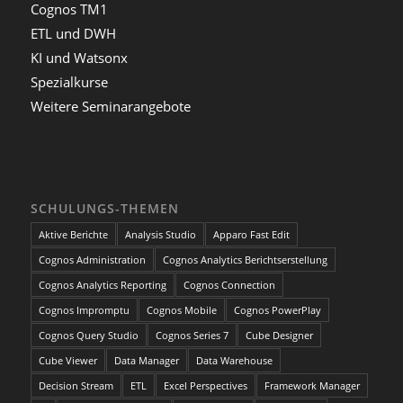
Cognos TM1
ETL und DWH
KI und Watsonx
Spezialkurse
Weitere Seminarangebote
SCHULUNGS-THEMEN
Aktive Berichte
Analysis Studio
Apparo Fast Edit
Cognos Administration
Cognos Analytics Berichtserstellung
Cognos Analytics Reporting
Cognos Connection
Cognos Impromptu
Cognos Mobile
Cognos PowerPlay
Cognos Query Studio
Cognos Series 7
Cube Designer
Cube Viewer
Data Manager
Data Warehouse
Decision Stream
ETL
Excel Perspectives
Framework Manager