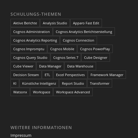
SCHULUNGS-THEMEN
Aktive Berichte
Analysis Studio
Apparo Fast Edit
Cognos Administration
Cognos Analytics Berichtserstellung
Cognos Analytics Reporting
Cognos Connection
Cognos Impromptu
Cognos Mobile
Cognos PowerPlay
Cognos Query Studio
Cognos Series 7
Cube Designer
Cube Viewer
Data Manager
Data Warehouse
Decision Stream
ETL
Excel Perspectives
Framework Manager
KI
Künstliche Intelligenz
Report Studio
Transformer
Watsonx
Workspace
Workspace Advanced
WEITERE INFORMATIONEN
Impressum